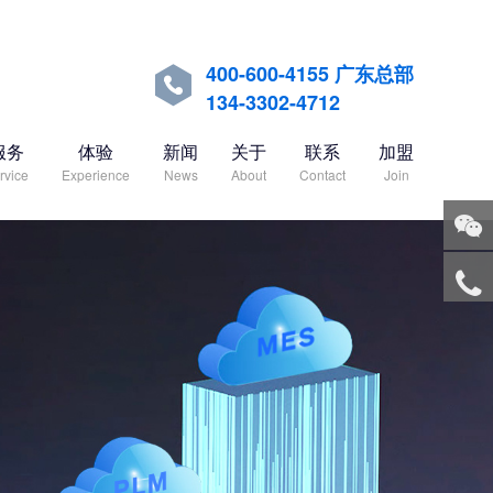
400-600-4155 广东总部

134-3302-4712
服务
体验
新闻
关于
联系
加盟
rvice
Experience
News
About
Contact
Join
关注
微信
服务
热线
回到
顶部