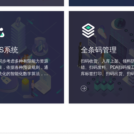
PS系统
全条码管理
同步考虑多种有限能力资源
扫码收货、入库上架、领料
束，依据各种预设规则，通
错、扫码发料、PDA扫码报
统化的智能化数学算法，通
库标签打印、扫码出货、扫
复模拟、试探、优化、计
溯生产用料、条码盘点
从而给出相对完善的生产详

划。