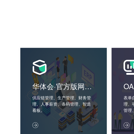
华体会·官方版网站
O
登录入口-华体会
供应链管理、生产管理、财务管
表单
理、人事薪资、条码管理、智造
理、
（中国）
看板。
管理

